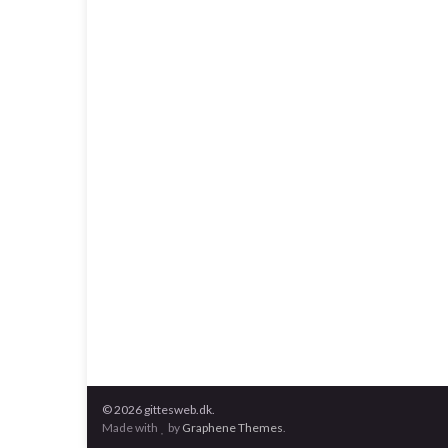
© 2026 gittesweb.dk.
Made with
by
Graphene Themes
.